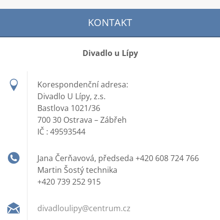
KONTAKT
Divadlo u Lípy
Korespondenční adresa:
Divadlo U Lípy, z.s.
Bastlova 1021/36
700 30 Ostrava – Zábřeh
IČ : 49593544
Jana Čerňavová, předseda +420 608 724 766
Martin Šostý technika
+420 739 252 915
divadlou
lipy@cen
trum.cz