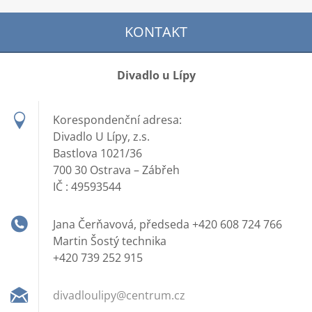
KONTAKT
Divadlo u Lípy
Korespondenční adresa:
Divadlo U Lípy, z.s.
Bastlova 1021/36
700 30 Ostrava – Zábřeh
IČ : 49593544
Jana Čerňavová, předseda +420 608 724 766
Martin Šostý technika
+420 739 252 915
divadlou
lipy@cen
trum.cz