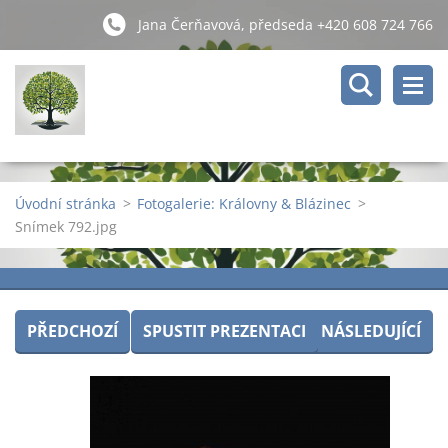
Jana Čerňavová, předseda +420 608 724 766
Úvodní stránka
>
Fotogalerie: Královny & Blázinec
>
Snímek 792.jpg
PŘEDCHOZÍ
SPUSTIT PREZENTACI
NÁSLEDUJÍCÍ