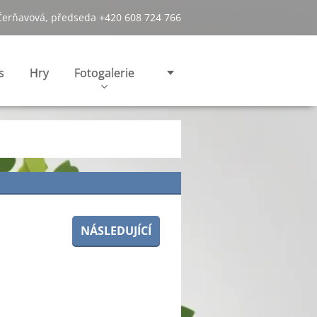
Čerňavová, předseda +420 608 724 766
s
Hry
Fotogalerie
NÁSLEDUJÍCÍ