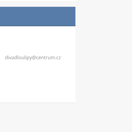
divadlou
lipy@cen
trum.cz