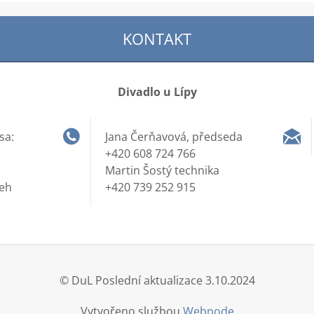
KONTAKT
Divadlo u Lípy
sa:
Jana Čerňavová, předseda
+420 608 724 766
Martin Šostý technika
řeh
+420 739 252 915
© DuL Poslední aktualizace 3.10.2024
Vytvořeno službou
Webnode