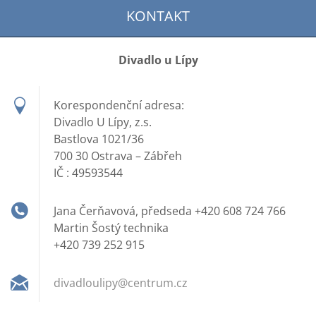
KONTAKT
Divadlo u Lípy
Korespondenční adresa:
Divadlo U Lípy, z.s.
Bastlova 1021/36
700 30 Ostrava – Zábřeh
IČ : 49593544
Jana Čerňavová, předseda +420 608 724 766
Martin Šostý technika
+420 739 252 915
divadlou
lipy@cen
trum.cz