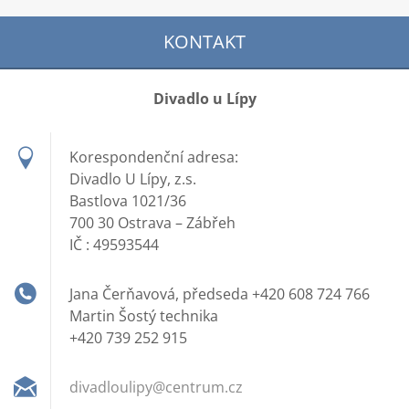
KONTAKT
Divadlo u Lípy
Korespondenční adresa:
Divadlo U Lípy, z.s.
Bastlova 1021/36
700 30 Ostrava – Zábřeh
IČ : 49593544
Jana Čerňavová, předseda +420 608 724 766
Martin Šostý technika
+420 739 252 915
divadlou
lipy@cen
trum.cz