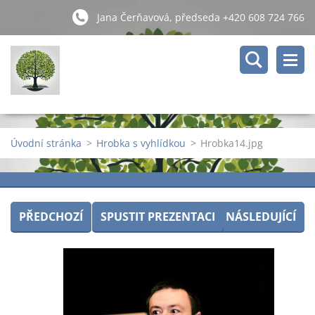
Jana Čerňavová, předseda +420 608 724 766
Úvodní stránka
>
Hrobka s vyhlídkou
>
Hrobka14.jpg
PŘEDCHOZÍ
SPUSTIT PREZENTACI
NÁSLEDUJÍCÍ