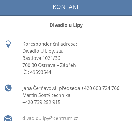
KONTAKT
Divadlo u Lípy
Korespondenční adresa:
Divadlo U Lípy, z.s.
Bastlova 1021/36
700 30 Ostrava – Zábřeh
IČ : 49593544
Jana Čerňavová, předseda +420 608 724 766
Martin Šostý technika
+420 739 252 915
divadlou
lipy@cen
trum.cz