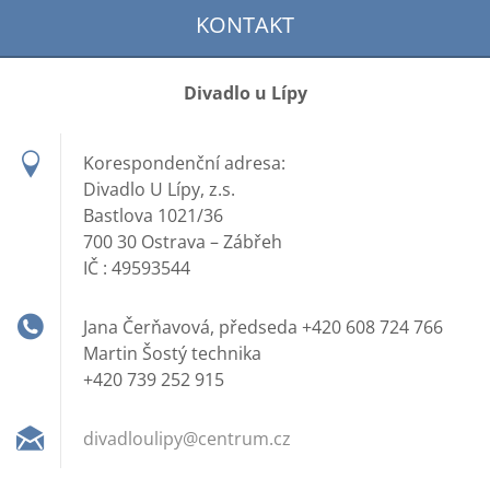
KONTAKT
Divadlo u Lípy
Korespondenční adresa:
Divadlo U Lípy, z.s.
Bastlova 1021/36
700 30 Ostrava – Zábřeh
IČ : 49593544
Jana Čerňavová, předseda +420 608 724 766
Martin Šostý technika
+420 739 252 915
divadlou
lipy@cen
trum.cz