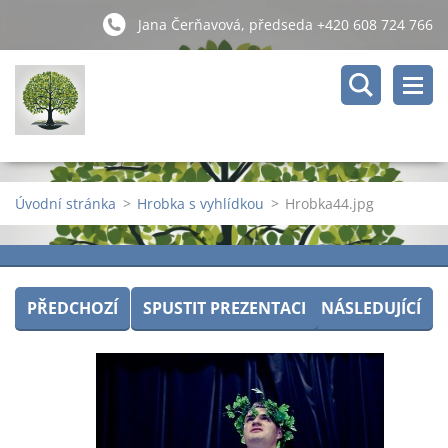
Jana Čerňavová, předseda +420 608 724 766
Úvodní stránka
>
Hrobka s vyhlídkou
>
Hrobka44.jpg
PŘEDCHOZÍ
SPUSTIT PREZENTACI
NÁSLEDUJÍCÍ