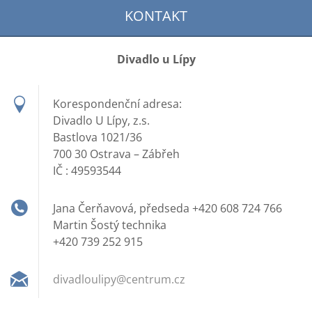
KONTAKT
Divadlo u Lípy
Korespondenční adresa:
Divadlo U Lípy, z.s.
Bastlova 1021/36
700 30 Ostrava – Zábřeh
IČ : 49593544
Jana Čerňavová, předseda +420 608 724 766
Martin Šostý technika
+420 739 252 915
divadlou
lipy@cen
trum.cz