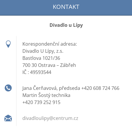
KONTAKT
Divadlo u Lípy
Korespondenční adresa:
Divadlo U Lípy, z.s.
Bastlova 1021/36
700 30 Ostrava – Zábřeh
IČ : 49593544
Jana Čerňavová, předseda +420 608 724 766
Martin Šostý technika
+420 739 252 915
divadlou
lipy@cen
trum.cz