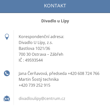
KONTAKT
Divadlo u Lípy
Korespondenční adresa:
Divadlo U Lípy, z.s.
Bastlova 1021/36
700 30 Ostrava – Zábřeh
IČ : 49593544
Jana Čerňavová, předseda +420 608 724 766
Martin Šostý technika
+420 739 252 915
divadlou
lipy@cen
trum.cz