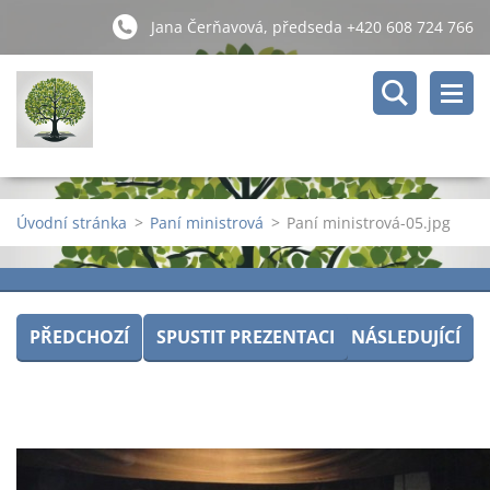
Jana Čerňavová, předseda +420 608 724 766
Úvodní stránka
>
Paní ministrová
>
Paní ministrová-05.jpg
PŘEDCHOZÍ
SPUSTIT PREZENTACI
NÁSLEDUJÍCÍ