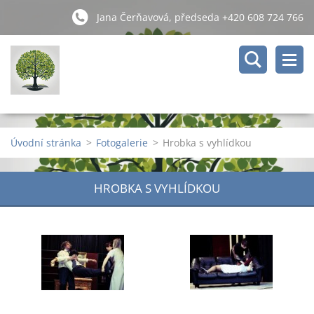
Jana Čerňavová, předseda +420 608 724 766
Úvodní stránka
>
Fotogalerie
>
Hrobka s vyhlídkou
HROBKA S VYHLÍDKOU