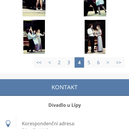
<<
<
2
3
4
5
6
>
>>
KONTAKT
Divadlo u Lípy
Korespondenční adresa: