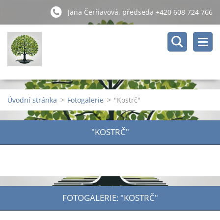
Jana Čerňavová, předseda +420 608 724 766
Úvodní stránka
>
Fotogalerie
>
"Kostrč"
"KOSTRČ"
FOTOGALERIE: "KOSTRČ"