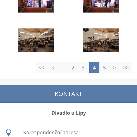
<<
<
1
2
3
4
5
>
>>
KONTAKT
Divadlo u Lípy
Korespondenční adresa: