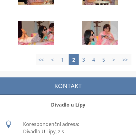
<<
<
1
2
3
4
5
>
>>
KONTAKT
Divadlo u Lípy
Korespondenční adresa:
Divadlo U Lípy, z.s.