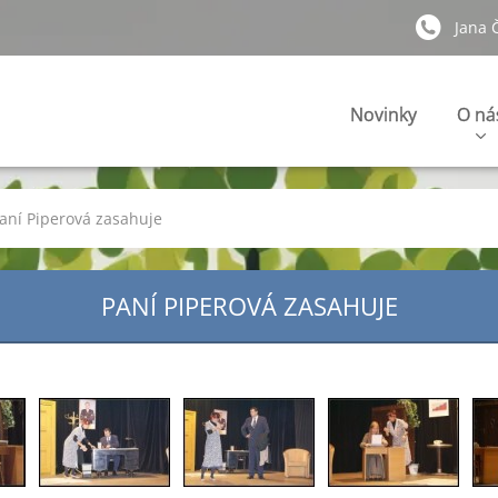
Jana 
Novinky
O ná
aní Piperová zasahuje
PANÍ PIPEROVÁ ZASAHUJE