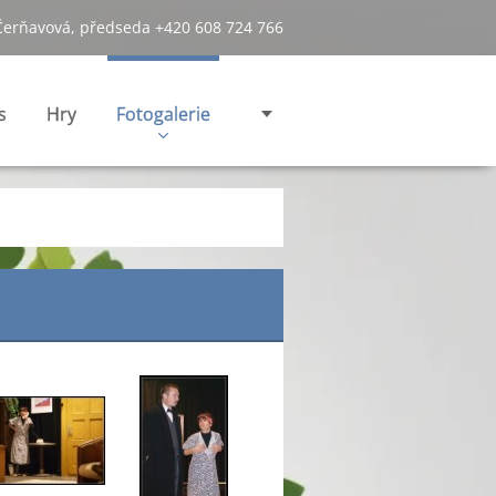
Čerňavová, předseda +420 608 724 766
s
Hry
Fotogalerie