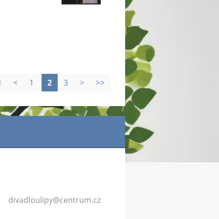
<
<
1
2
3
>
>>
divadlou
lipy@cen
trum.cz