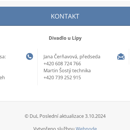
KONTAKT
Divadlo u Lípy
sa:
Jana Čerňavová, předseda
+420 608 724 766
Martin Šostý technika
řeh
+420 739 252 915
© DuL Poslední aktualizace 3.10.2024
Vytvořeno službou
Webnode