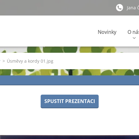
Jana 
Novinky
O ná
y
>
Úsměvy a kordy 01.jpg
SPUSTIT PREZENTACI