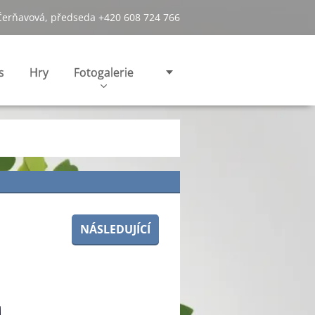
Čerňavová, předseda +420 608 724 766
s
Hry
Fotogalerie
NÁSLEDUJÍCÍ