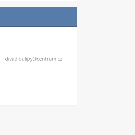
divadlou
lipy@cen
trum.cz