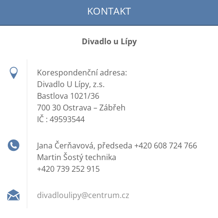
KONTAKT
Divadlo u Lípy
Korespondenční adresa:
Divadlo U Lípy, z.s.
Bastlova 1021/36
700 30 Ostrava – Zábřeh
IČ : 49593544
Jana Čerňavová, předseda +420 608 724 766
Martin Šostý technika
+420 739 252 915
divadlou
lipy@cen
trum.cz