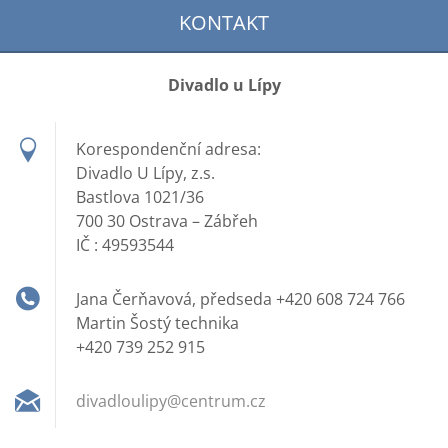
KONTAKT
Divadlo u Lípy
Korespondenční adresa:
Divadlo U Lípy, z.s.
Bastlova 1021/36
700 30 Ostrava – Zábřeh
IČ : 49593544
Jana Čerňavová, předseda +420 608 724 766
Martin Šostý technika
+420 739 252 915
divadlou
lipy@cen
trum.cz